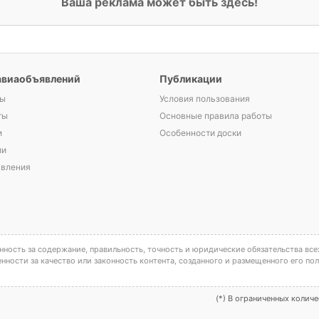
Ваша реклама может быть здесь!
авиаобъявлений
Публикации
ы
Условия пользования
ты
Основные правила работы
и
Особенности доски
ли
явления
ность за содержание, правильность, точность и юридические обязательства все
енности за качество или законность контента, созданного и размещенного его по
(*) В ограниченных колич