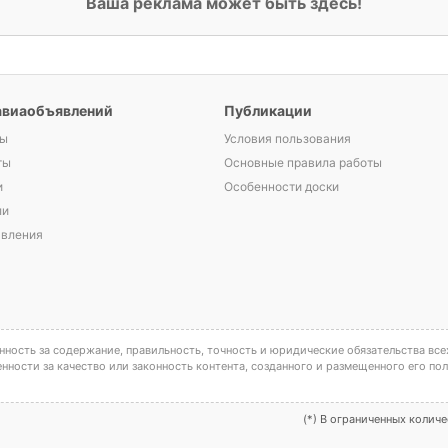
Ваша реклама может быть здесь!
авиаобъявлений
Публикации
ы
Условия пользования
ты
Основные правила работы
и
Особенности доски
ли
явления
ность за содержание, правильность, точность и юридические обязательства все
енности за качество или законность контента, созданного и размещенного его по
(*) В ограниченных колич