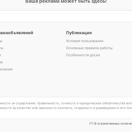
Ваша реклама может быть здесь!
авиаобъявлений
Публикации
ы
Условия пользования
ты
Основные правила работы
и
Особенности доски
ли
явления
ность за содержание, правильность, точность и юридические обязательства все
енности за качество или законность контента, созданного и размещенного его по
(*) В ограниченных колич