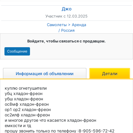
Джо
Участник с 12.03.2025
Самолеты
Аренда
/
Россия
Войдите, чтобы связаться с продавцом.
Сообщение
Информация об объявлении
Детали
куплю огнетушители 

убц хладон-фреон 

убш хладон-фреон 

ос8мф хладон-фреон 

ор1 ор2 хладон-фреон  

ос2илф хладон-фреон 

и многое другое что касается хладон-фреон  

емкости и тд 

прошу звонить только по телефону :8-905-596-72-42 