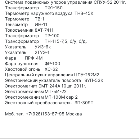
Система подвижных упоров управления СПУУ-52 2011г.

Трансформатор	ТФ1-150

Термометр наружного воздуха	ТНВ-45К

Термометр	ТВ-1

Тензометр	ИН-11

Токосъемник	8АТ-7411

Трансформатор	ТР-100

Трансформатор	ТН-115-7,5, б/у, б/д.

Указатель	УИ3-6к

Указатель	2ТУЭ-1

Фара	ПРФ-4М

Фара рулежная	ФР-100

Хвостовой огонь	ХС-62

Центральный пульт управления ЦПУ-252М2

Электрический указатель поворота	ЭУП-53К

Электромагнит ЭМТ-244А 10шт. 2011г.

Электромеханизм	МП-5И-22

Электромеханизм	МП-100М сер 2

Электронный преобразователь	ЭП-309Т

Моб. тел. +7(926)153-87-95 Москва