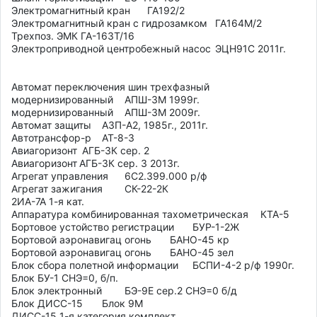
Электромагнитный кран	ГА192/2

Электромагнитный кран с гидрозамком	ГА164М/2

Трехпоз. ЭМК ГА-163Т/16

Электроприводной центробежный насос	ЭЦН91С 2011г.

Автомат переключения шин трехфазный 
модернизированный	АПШ-3М 1999г.

модернизированный	АПШ-3М 2009г.

Автомат защиты 	АЗП-А2, 1985г., 2011г.

Автотрансфор-р 	АТ-8-3

Авиагоризонт	 АГБ-3К сер. 2

Авиагоризонт	АГБ-3К сер. 3 2013г.

Агрегат управления	6С2.399.000 р/ф

Агрегат зажигания	СК-22-2К

2ИА-7А 1-я кат.

Аппаратура комбинированная тахометрическая	КТА-5

Бортовое устойство регистрации	БУР-1-2Ж

Бортовой аэронавигац огонь	БАНО-45 кр

Бортовой аэронавигац огонь	БАНО-45 зел

Блок сбора полетной информации	БСПИ-4-2 р/ф 1990г.

Блок БУ-1 СНЭ=0, б/п.

Блок электронный	БЭ-9Е сер.2 СНЭ=0 б/д

Блок ДИСС-15 	Блок 9М

ДИСС-15 1-я категория комплект
