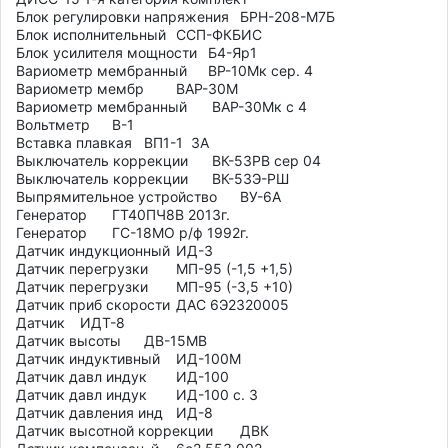
Блок регулировки напряжения	БРН-208-М7Б

Блок исполнительный	ССП-ФКБИС

Блок усилителя мощности	Б4-Яр1

Вариометр мембранный	ВР-10Мк сер. 4

Вариометр мембр	ВАР-30М

Вариометр мембранный	 ВАР-30Мк с 4

Вольтметр	В-1

Вставка плавкая 	ВП1-1  3А

Выключатель коррекции	 ВК-53РВ сер 04

Выключатель коррекции	 ВК-53Э-РШ

Выпрямительное устройство 	ВУ-6А

Генератор	ГТ40ПЧ8В 2013г.

Генератор	ГС-18МО р/ф 1992г.

Датчик индукционный 	ИД-3

Датчик перегрузки 	МП-95 (-1,5 +1,5)

Датчик перегрузки 	МП-95 (-3,5 +10)

Датчик приб скорости	ДАС 6Э2320005

Датчик 	ИДТ-8

Датчик высоты 	ДВ-15МВ

Датчик индуктивный	ИД-100М

Датчик давл индук	ИД-100

Датчик давл индук	ИД-100 с. 3

Датчик давления инд	ИД-8

Датчик высотной коррекции	ДВК
