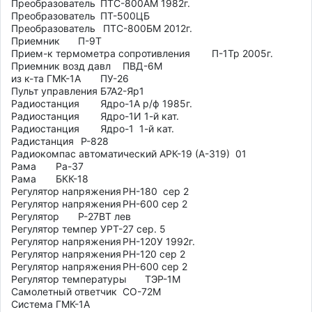
Преобразователь	ПТС-800АМ 1982г.

Преобразователь 	ПТ-500ЦБ

Преобразователь	 ПТС-800БМ 2012г.

Приемник	П-9Т

Прием-к термометра сопротивления	П-1Тр 2005г.

Приемник возд давл	ПВД-6М

из к-та ГМК-1А	ПУ-26

Пульт управления	Б7А2-Яр1

Радиостанция 	Ядро-1А р/ф 1985г.

Радиостанция 	Ядро-1И 1-й кат.

Радиостанция 	Ядро-1  1-й кат.

Радистанция	 Р-828

Радиокомпас автоматический АРК-19 (А-319)  01

Рама	Ра-37

Рама	БКК-18

Регулятор напряжения	РН-180  сер 2

Регулятор напряжения	РН-600 сер 2

Регулятор	Р-27ВТ лев

Регулятор темпер	УРТ-27 сер. 5

Регулятор напряжения	РН-120У 1992г.

Регулятор напряжения	РН-120 сер 2

Регулятор напряжения	РН-600 сер 2

Регулятор температуры	ТЭР-1М

Самолетный ответчик	СО-72М

Система	ГМК-1А
