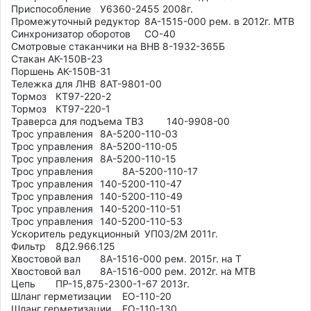
Приспособление	У6360-2455 2008г.

Промежуточный редуктор	8А-1515-000 рем. в 2012г. МТВ

Синхронизатор оборотов	СО-40

Смотровые стаканчики на ВНВ 8-1932-365Б

Стакан АК-150В-23

Поршень АК-150В-31

Тележка для ЛНВ	8АТ-9801-00

Тормоз	КТ97-220-2

Тормоз	КТ97-220-1

Траверса для подъема ТВ3	140-9908-00

Трос управления 	8А-5200-110-03

Трос управления 	8А-5200-110-05

Трос управления  	8А-5200-110-15

Трос управления   	8А-5200-110-17

Трос управления 	140-5200-110-47

Трос управления 	140-5200-110-49

Трос управления 	140-5200-110-51

Трос управления 	140-5200-110-53

Ускоритель редукционный	УП03/2М 2011г.

Фильтр	8Д2.966.125

Хвостовой вал	8А-1516-000 рем. 2015г. на Т

Хвостовой вал	8А-1516-000 рем. 2012г. на МТВ

Цепь	ПР-15,875-2300-1-67 2013г.

Шланг герметизации	ЕО-110-20

Шланг герметизации	ЕО-110-130
