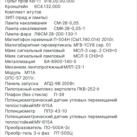
Пульт пров КВ-11	918.00.00.000

Кронштейн	6С4.132.000

Комплект жгутов 	

ЗИП (пред и лампы)	

Лампа накаливания	СМ-28-0,05

Лампа накаливания	СМК-28-0,05-1

Лампа-фара	ЛФСМ 28-200-130-1

Магнитофон наземный П-504Н (СЫ1.740.014) 2010г.                                      	

Малогабаритная гировертикаль	МГВ-1СУ8 сер. 01

Маяк сигнальный ламповый	МСЛ-3 сер. 2 СНЭ=0

Маяк сигнальный ламповый	МСЛ-3 СНЭ=0

Металлизация	8А-6900-140-5

Механизм лентопротяжный	МЛП-23-1

Модуль	М11А 

ОПС-57 2011г.

Панель запуска	АПД-9В 2009г.

Пилотажный комплекс вертолета ПКВ-252-II

Плафон (без стекла)	П-39

Потенциометрический датчик угловых перемещений 
теплостойкий	МУ-615А

Потенциометр	ППЗ-43-10

Потенциометрический датчик угловых перемещений 
теплостойкий	МУ-615А

Преобразователь	ПО-500А-2с

Преобр-тель 3-х фаз	ПТ-500Ц
