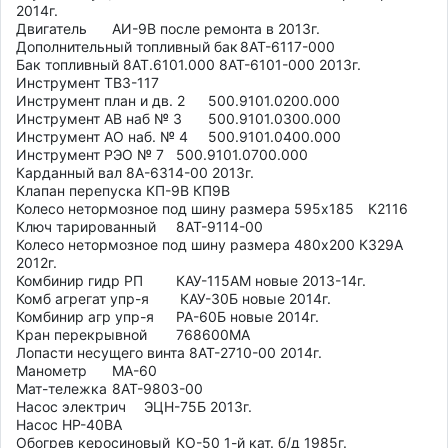
2014г. 

Двигатель	АИ-9В после ремонта в 2013г.

Дополнительный топливный бак	8АТ-6117-000

Бак топливный 8АТ.6101.000 8АТ-6101-000 2013г.

Инструмент ТВ3-117	

Инструмент план и дв. 2	500.9101.0200.000

Инструмент АВ наб № 3	500.9101.0300.000

Инструмент АО наб. № 4	500.9101.0400.000

Инструмент РЭО № 7	500.9101.0700.000

Карданный вал 8А-6314-00 2013г.

Клапан перепуска КП-9В КП9В

Колесо нетормозное под шину размера 595х185	К2116

Ключ тарированный	8АТ-9114-00

Колесо нетормозное под шину размера 480х200 К329А 
2012г.

Комбинир гидр РП	КАУ-115АМ новые 2013-14г.

Комб агрегат упр-я	 КАУ-30Б новые 2014г.

Комбинир агр упр-я	РА-60Б новые 2014г.

Кран перекрывной	768600МА

Лопасти несущего винта 8АТ-2710-00 2014г.

Манометр 	МА-60

Мат-тележка	8АТ-9803-00

Насос электрич	ЭЦН-75Б 2013г.

Насос НР-40ВА

Обогрев керосиновый	КО-50 1-й кат. б/д 1985г.
